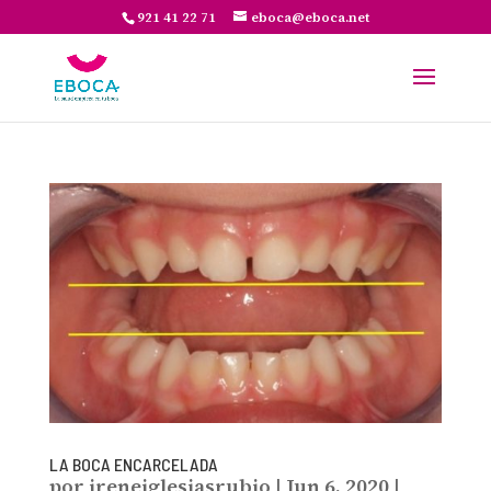
921 41 22 71
eboca@eboca.net
LA BOCA ENCARCELADA
por
ireneiglesiasrubio
|
Jun 6, 2020
|