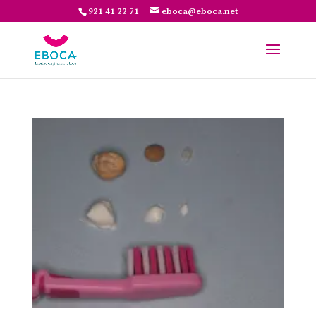
921 41 22 71
eboca@eboca.net