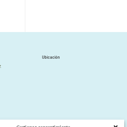
Ubicación
y
, migrañas,