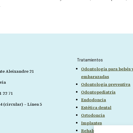
.
:
Tratamientos
Odontología para bebés 
nte Aleixandre 21
embarazadas
via
Odontología preventiva
Odontopediatría
1 22 71
Endodoncia
4 (circular) – Línea 5
Estética dental
Ortodoncia
Implantes
Rehabilitación funcional