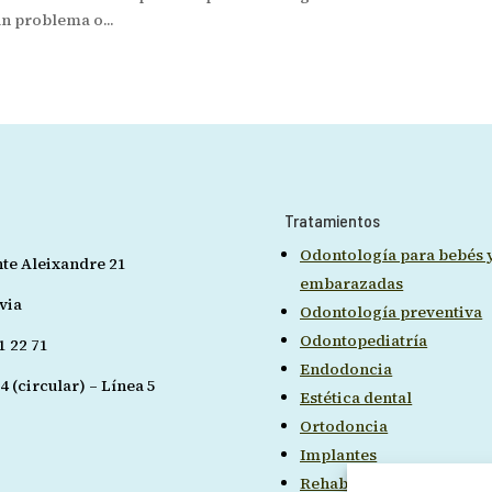
n problema o...
:
Tratamientos
Odontología para bebés 
nte Aleixandre 21
embarazadas
via
Odontología preventiva
Odontopediatría
1 22 71
Endodoncia
4 (circular) – Línea 5
Estética dental
Ortodoncia
Implantes
Rehabilitación funcional