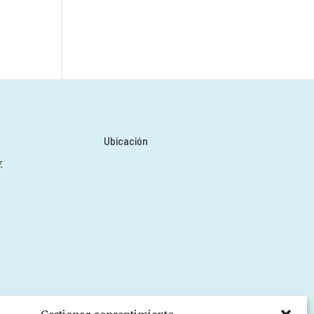
Ubicación
y
, migrañas,