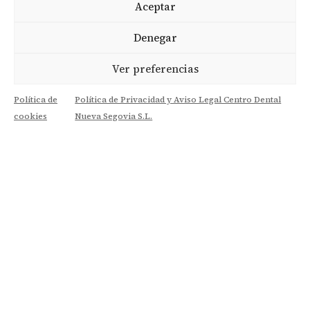
Aceptar
Descubre la excelencia en Odontología
gracias a tecnología de última generación
Denegar
como radiología digital, CBCT (TAC dental) o
escáner intraoral. La Odontología Digital ha
Ver preferencias
llegado para quedarse. Estamos a la
vanguardia en Segovia.
Política de
Política de Privacidad y Aviso Legal Centro Dental
cookies
Nueva Segovia S.L.

Expertos Profesionales
Nuestro equipo de expertos profesionales
está comprometido con ofrecerte la mejor
atención posible. Nos encanta lo que
hacemos pero no lo abarcamos todo, por
eso cada uno nos especializamos en lo que
más nos gusta (odontopediatría,
endodoncia, implantología, etc.), para que