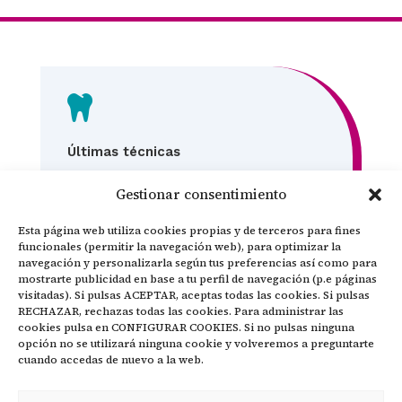

Últimas técnicas
En Centro Dental Eboca estamos en continua
Gestionar consentimiento
actualización para ofrecerte lo mejor de cada
especialidad. Materiales biomiméticos,
Esta página web utiliza cookies propias y de terceros para fines
funcionales (permitir la navegación web), para optimizar la
ortodoncia invisible, odontología
navegación y personalizarla según tus preferencias así como para
mínimamente invasiva… porque ir al dentista
mostrarte publicidad en base a tu perfil de navegación (p.e páginas
es más sencillo de lo que crees ¡seguro!
visitadas). Si pulsas ACEPTAR, aceptas todas las cookies. Si pulsas
RECHAZAR, rechazas todas las cookies. Para administrar las
cookies pulsa en CONFIGURAR COOKIES. Si no pulsas ninguna

opción no se utilizará ninguna cookie y volveremos a preguntarte
cuando accedas de nuevo a la web.
Tecnología Innovadora