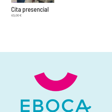
Cita presencial
65,00
€