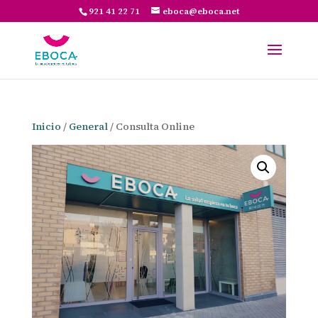
921 41 22 71
eboca@eboca.net
Inicio
/
General
/ Consulta Online