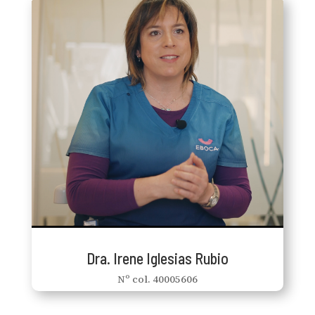
Dra. Irene Iglesias Rubio
Nº col. 40005606
Odontóloga general, implicada personalmente en
la salud bucodental de las mujeres embarazadas y
los bebés, es responsable de los tratamientos de los
más pequeños. También es la especialista en
Rehabilitación Neuro-Oclusal (RNO) y lleva a cabo
Total Care-
Body
el protocolo HBTC-RFA Human
: la boca como
Aragao
Rehabilitación Funcional de
puerta de entrada de la salud. Máster en
de
Masticatoria-Respiratoria, y
Rehabilitación
Experto Universitario en Posturología Clínica.
Dra. Irene Iglesias Rubio
Nº col. 40005606