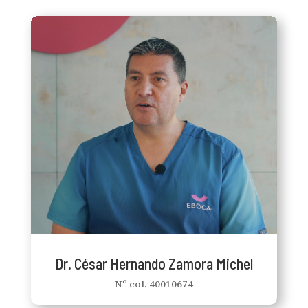
Dr. Hernando Zamora Michel
Nº col. 40010674
Es especialista en Endodoncia y Odontología
Conservadora (reconstrucción de piezas
destruidas). También es especialista en
Implantología, incluso en casos con muy poco
abarcando tanto la fase quirúrgica como la
hueso,
Y
rehabilitación posterior mediante prótesis.
nuestro profesional de referencia en
además, es
tratamientos de ortodoncia, tanto fija como
mediante alineadores transparentes.
Dr. César Hernando Zamora Michel
Nº col. 40010674