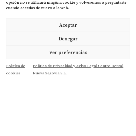
opción no se utilizará ninguna cookie y volveremos a preguntarte
cuando accedas de nuevo a la web.
Aceptar
Denegar
Silvia Martín Ramos
Ver preferencias
Auxiliar. Atención en gabinete a los pacientes
infantiles, ayuda a las doctoras en todo lo
Política de
Política de Privacidad y Aviso Legal Centro Dental
necesario, y se encarga de comprobar que la
cookies
Nueva Segovia S.L.
documentación de los pacientes en tratamiento
llega correctamente.