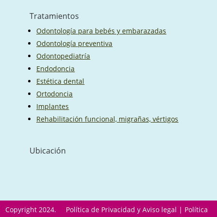
Tratamientos
Odontología para bebés y embarazadas
Odontología preventiva
Odontopediatría
Endodoncia
Estética dental
Ortodoncia
Implantes
Rehabilitación funcional, migrañas, vértigos
Ubicación
Copyright 2024.
Política de Privacidad y Aviso legal
|
Política