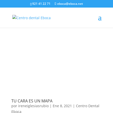
921 41 22 71
eboca@eboca.net
TU CARA ES UN MAPA
por
ireneiglesiasrubio
|
Ene 8, 2021
|
Centro Dental
Eboca