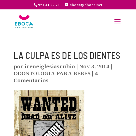
921 41 22 71
eboca@eboca.net
LA CULPA ES DE LOS DIENTES
por
ireneiglesiasrubio
|
Nov 3, 2014
|
ODONTOLOGIA PARA BEBES
|
4
Comentarios