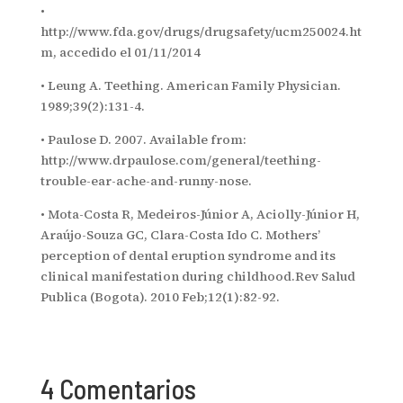
•
http://www.fda.gov/drugs/drugsafety/ucm250024.ht
m, accedido el 01/11/2014
• Leung A. Teething. American Family Physician.
1989;39(2):131-4.
• Paulose D. 2007. Available from:
http://www.drpaulose.com/general/teething-
trouble-ear-ache-and-runny-nose.
• Mota-Costa R, Medeiros-Júnior A, Aciolly-Júnior H,
Araújo-Souza GC, Clara-Costa Ido C. Mothers’
perception of dental eruption syndrome and its
clinical manifestation during childhood.Rev Salud
Publica (Bogota). 2010 Feb;12(1):82-92.
4 Comentarios