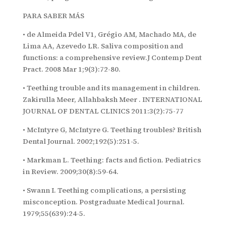
PARA SABER MÁS
• de Almeida Pdel V1, Grégio AM, Machado MA, de
Lima AA, Azevedo LR. Saliva composition and
functions: a comprehensive review.J Contemp Dent
Pract. 2008 Mar 1;9(3):72-80.
• Teething trouble and its management in children.
Zakirulla Meer, Allahbaksh Meer . INTERNATIONAL
JOURNAL OF DENTAL CLINICS 2011:3(2):75-77
• McIntyre G, McIntyre G. Teething troubles? British
Dental Journal. 2002;192(5):251-5.
• Markman L. Teething: facts and fiction. Pediatrics
in Review. 2009;30(8):59-64.
• Swann I. Teething complications, a persisting
misconception. Postgraduate Medical Journal.
1979;55(639):24-5.