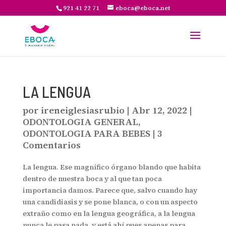
921 41 22 71
eboca@eboca.net
LA LENGUA
por
ireneiglesiasrubio
|
Abr 12, 2022
|
ODONTOLOGIA GENERAL
,
ODONTOLOGIA PARA BEBES
|
3
Comentarios
La lengua. Ese magnífico órgano blando que habita
dentro de nuestra boca y al que tan poca
importancia damos. Parece que, salvo cuando hay
una candidiasis y se pone blanca, o con un aspecto
extraño como en la lengua geográfica, a la lengua
nunca le pasa nada, y está ahí pues apenas para