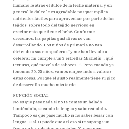
humano le atrae el dulce de la leche materna, y en
general lo dulce le es agradable porque implica
nutrientes fáciles para aprovechar por parte de los
tejidos, sobre todo del tejido nervioso en
crecimiento que tiene el bebé. Conforme
crecemos, las papilas gustativas se van
desarrollando. Los niños de primaria no van
diciendo a sus compañeros “y me han llevado a
celebrar mi cumple a un 3 estrellas Michelín… qué
texturas, qué mezcla de sabores…”. Pero cuando ya
tenemos 20, 25 años, vamos empezando a valorar
estas cosas. Porque el gusto realmente tiene su pico
de desarrollo mucho más tarde.
FUNCIÓN SOCIAL
No es que pase nada si no te comes un helado
lamiéndolo, sacando la lengua y saboreándolo.
Tampoco es que pase mucho si no sabes besar con
lengua. O sí. O puede que a ti eso sí te suponga un
freno en tus relaciones sociales. Y tener unas