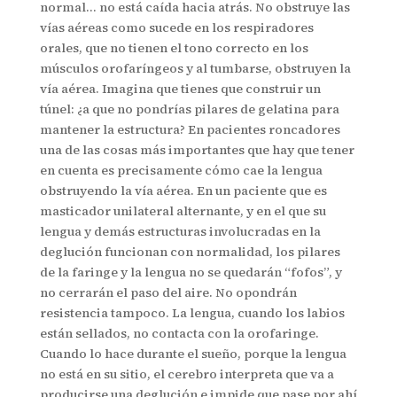
normal… no está caída hacia atrás. No obstruye las
vías aéreas como sucede en los respiradores
orales, que no tienen el tono correcto en los
músculos orofaríngeos y al tumbarse, obstruyen la
vía aérea. Imagina que tienes que construir un
túnel: ¿a que no pondrías pilares de gelatina para
mantener la estructura? En pacientes roncadores
una de las cosas más importantes que hay que tener
en cuenta es precisamente cómo cae la lengua
obstruyendo la vía aérea. En un paciente que es
masticador unilateral alternante, y en el que su
lengua y demás estructuras involucradas en la
deglución funcionan con normalidad, los pilares
de la faringe y la lengua no se quedarán “fofos”, y
no cerrarán el paso del aire. No opondrán
resistencia tampoco. La lengua, cuando los labios
están sellados, no contacta con la orofaringe.
Cuando lo hace durante el sueño, porque la lengua
no está en su sitio, el cerebro interpreta que va a
producirse una deglución e impide que pase por ahí