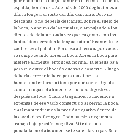
poniendo mal la lengua también hace mal al cuello,
espalda, hombros… Además de 2000 degluciones al
día, la lengua, el resto del día, descansa. Pero no
descansa, o no debería descansar, sobre el suelo de
la boca, o encima de las muelas, o empujando a los
dientes de delante. Cada vez que tragamos con los
labios bien cerrados la lengua automáticamente se
«adhiere» al paladar. Pero esa adhesión, por vacío,
se rompe cuando abres la boca. Abres la boca para
meterte alimento, entonces, normal, la lengua baja
para que entre el bocado que vas a comerte. Y luego
deberías cerrar la boca para masticar. La
humanidad entera no tiene por qué ser testigo de
cómo manejas el alimento en tu tubo digestivo,
después de todo. Cuando tragamos, lo hacemos a
expensas de ese vacío conseguido al cerrar la boca.
Y así mantendremos la presión negativa dentro de
la cavidad orofaríngea. Todo nuestro organismo
trabaja bajo presión negativa. Si te dan una
puñalada en el abdomen, se te salen las tripas. Si te